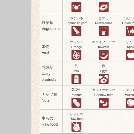
やまいも
きのこ
にんに
野菜類
Japanese yam
Mushrooms
Onion fa
Vegetables
オレンジ
キウイフルーツ
りん
果物
Orange
Kiwifruit
Appl
Fruit
乳
卵
乳製品
Milk
Eggs
Dairy
products
落花生
カシューナッツ
クル
ナッツ類
Peanuts
Cashew nuts
Walnu
Nuts
なまもの
生もの
Raw food
Raw food