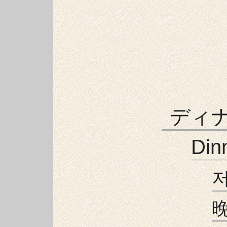
ディ
Din