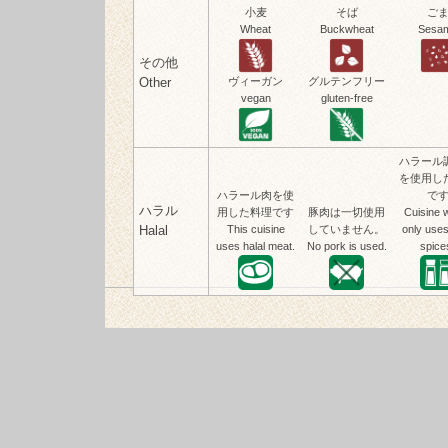
小麦
そば
ご
Wheat
Buckwheat
Sesa
その他
Other
ヴィーガン
グルテンフリー
vegan
gluten-free
ハラール
を使用し
ハラール肉を使
で
ハラル
用した料理です
豚肉は一切使用
Cuisine 
Halal
This cuisine
していません。
only uses
uses halal meat.
No pork is used.
spice