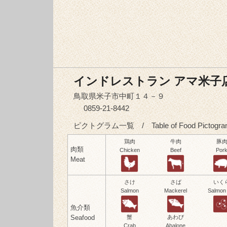
インドレストラン アマ米子
鳥取県米子市中町１４－９
0859-21-8442
ピクトグラム一覧 / Table of Food Pictogra
鶏肉
牛肉
豚
肉類
Chicken
Beef
Por
Meat
さけ
さば
いく
Salmon
Mackerel
Salmon
魚介類
Seafood
蟹
あわび
Crab
Abalone