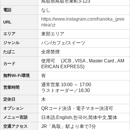
鳥取県鳥取市東町3-123
電話
なし
https://www.instagram.com/hanoka_gree
URL
ntea/
エリア
東部エリア
ジャンル
パン/カフェ/スイーツ
たばこ
全席禁煙
使用可 (JCB , VISA , Master Card , AM
カード
ERICAN EXPRESS)
無料Wi-Fi環境
有
通常営業 10:00 ～ 17:00
営業時間
ラストオーダー／16:30
定休日
木
オプション
QRコード決済・電子マネー決済可
メニュー言語
日本語,English,한국어,简体中文,繁体
交通アクセス
JR「鳥取」駅より車で7分