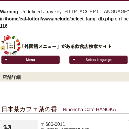
Warning
: Undefined array key "HTTP_ACCEPT_LANGUAGE"
in
/home/eat-tottori/www/include/select_lang_db.php
on line
116
Menu
Select language
店舗詳細
日本茶カフェ葉の香
Nihoncha Cafe HANOKA
〒680-0011
住所