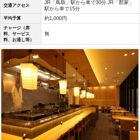
JR「鳥取」駅から車で30分 JR「郡家」
交通アクセス
駅から車で15分
平均予算
約1,000円
チャージ（席
無
料、サービス
料、お通し等）