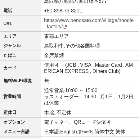
鳥取県八頭郡八頭町橋本877
電話
+81-858-73-8211
https://www.oenosato.com/village/noodle
URL
_factory/
エリア
東部エリア
ジャンル
鳥取和牛,その他各国料理
たばこ
全席禁煙
使用可 (JCB , VISA , Master Card , AM
カード
ERICAN EXPRESS , Diners Club)
無料Wi-Fi環境
無
通常営業 10:00 ～ 15:00
営業時間
ラストオーダー 14:30 1月1日、1月2日
は休業
定休日
木,金,不定休
オプション
電子マネー、QRコード決済可
メニュー言語
日本語,English,한국어,简体中文,繁体