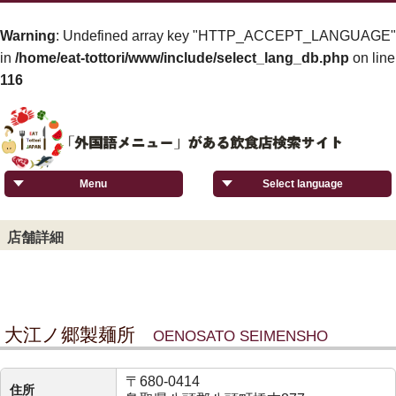
Warning
: Undefined array key "HTTP_ACCEPT_LANGUAGE"
in
/home/eat-tottori/www/include/select_lang_db.php
on line
116
Menu
Select language
店舗詳細
大江ノ郷製麺所
OENOSATO SEIMENSHO
〒680-0414
住所