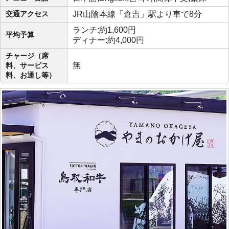
交通アクセス
JR山陰本線「倉吉」駅より車で8分
ランチ:約1,600円
平均予算
ディナー:約4,000円
チャージ（席
無
料、サービス
料、お通し等）