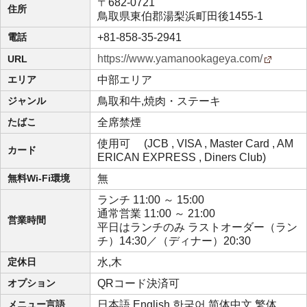
〒682-0721
住所
鳥取県東伯郡湯梨浜町田後1455-1
電話
+81-858-35-2941
https://www.yamanookageya.com/
URL
エリア
中部エリア
ジャンル
鳥取和牛,焼肉・ステーキ
たばこ
全席禁煙
使用可 (JCB , VISA , Master Card , AM
カード
ERICAN EXPRESS , Diners Club)
無料Wi-Fi環境
無
ランチ 11:00 ～ 15:00
通常営業 11:00 ～ 21:00
営業時間
平日はランチのみ ラストオーダー（ラン
チ）14:30／（ディナー）20:30
定休日
水,木
オプション
QRコード決済可
メニュー言語
日本語,English,한국어,简体中文,繁体