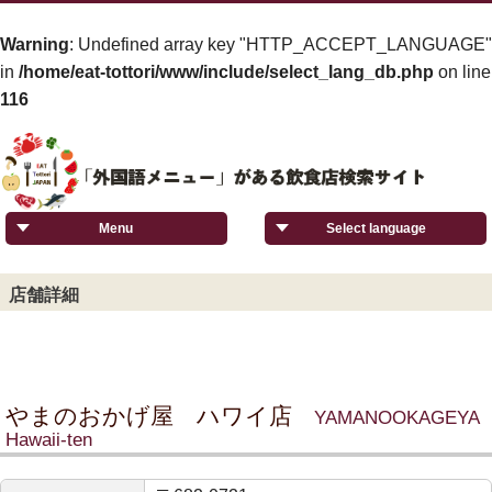
Warning
: Undefined array key "HTTP_ACCEPT_LANGUAGE"
in
/home/eat-tottori/www/include/select_lang_db.php
on line
116
Menu
Select language
店舗詳細
やまのおかげ屋 ハワイ店
YAMANOOKAGEYA
Hawaii-ten