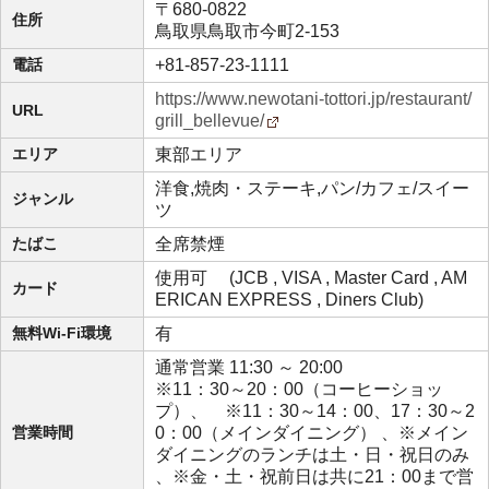
〒680-0822
住所
鳥取県鳥取市今町2-153
電話
+81-857-23-1111
https://www.newotani-tottori.jp/restaurant/
URL
grill_bellevue/
エリア
東部エリア
洋食,焼肉・ステーキ,パン/カフェ/スイー
ジャンル
ツ
たばこ
全席禁煙
使用可 (JCB , VISA , Master Card , AM
カード
ERICAN EXPRESS , Diners Club)
無料Wi-Fi環境
有
通常営業 11:30 ～ 20:00
※11：30～20：00（コーヒーショッ
プ）、 ※11：30～14：00、17：30～2
営業時間
0：00（メインダイニング） 、※メイン
ダイニングのランチは土・日・祝日のみ
、※金・土・祝前日は共に21：00まで営