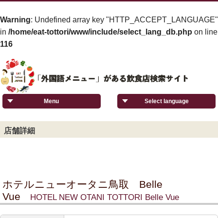
Warning
: Undefined array key "HTTP_ACCEPT_LANGUAGE"
in
/home/eat-tottori/www/include/select_lang_db.php
on line
116
Menu
Select language
店舗詳細
ホテルニューオータニ鳥取 Belle
Vue
HOTEL NEW OTANI TOTTORI Belle Vue