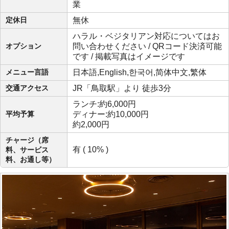
業
定休日
無休
ハラル・ベジタリアン対応についてはお
オプション
問い合わせください / QRコード決済可能
です / 掲載写真はイメージです
メニュー言語
日本語,English,한국어,简体中文,繁体
交通アクセス
JR「鳥取駅」より 徒歩3分
ランチ:約6,000円
平均予算
ディナー:約10,000円
約2,000円
チャージ（席
有 ( 10% )
料、サービス
料、お通し等）