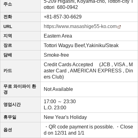
5-209 Higashi, Koyama-cho, Tottori-city T
주소
ottori 680-0942
전화
+81-857-30-6629
https://www.masashige55-ko.com
URL
지역
Eastern Area
장르
Tottori Wagyu Beef,Yakiniku/Steak
담배
Smoke-free
Credit Cards Accepted (JCB , VISA , M
카드
aster Card , AMERICAN EXPRESS , Din
ers Club)
무료 와이파이 환
Not Available
경
17:00 ～ 23:30
영업시간
L.O. 23:00
휴무일
New Year's Holiday
・QR code payment is possible. ・Close
옵션
d on 12/31 and 1/1