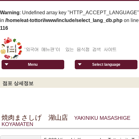
Warning
: Undefined array key "HTTP_ACCEPT_LANGUAGE"
in
/home/eat-tottori/www/include/select_lang_db.php
on line
116
Menu
Select language
점포 상세정보
焼肉まさしげ 湖山店
YAKINIKU MASASHIGE
KOYAMATEN