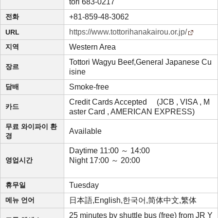
tori 683-0217
전화
+81-859-48-3062
https://www.tottorihanakairou.or.jp/
URL
지역
Western Area
Tottori Wagyu Beef,General Japanese Cu
장르
isine
담배
Smoke-free
Credit Cards Accepted (JCB , VISA , M
카드
aster Card , AMERICAN EXPRESS)
무료 와이파이 환
Available
경
Daytime 11:00 ～ 14:00
영업시간
Night 17:00 ～ 20:00
휴무일
Tuesday
메뉴 언어
日本語,English,한국어,简体中文,繁体
25 minutes by shuttle bus (free) from JR Y