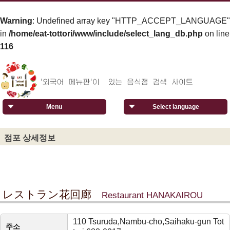
Warning
: Undefined array key "HTTP_ACCEPT_LANGUAGE"
in
/home/eat-tottori/www/include/select_lang_db.php
on line
116
Menu
Select language
점포 상세정보
レストラン花回廊
Restaurant HANAKAIROU
110 Tsuruda,Nambu-cho,Saihaku-gun Tot
주소