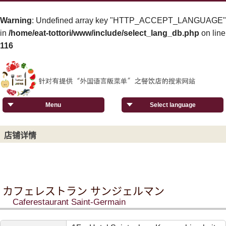
Warning
: Undefined array key "HTTP_ACCEPT_LANGUAGE"
in
/home/eat-tottori/www/include/select_lang_db.php
on line
116
Menu
Select language
店铺详情
カフェレストラン サンジェルマン
Caferestaurant Saint-Germain