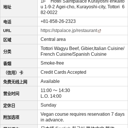
1F Hotel Saintpalace Kurayoshi enkaito
u 1-9-2 Agei-cho, Kurayoshi-city, Tottori 6
地址
82-0022
+81-858-26-2323
电话
https://stpalace.jp/restaurant
URL
Central area
区域
Tottori Wagyu Beef, Gibier,Italian Cuisine/
分类
French Cuisine/Spanish Cuisine
Smoke-free
香烟
Credit Cards Accepted
（信用）卡
Available
免费无线上网
11:00 ～ 14:30
营业时间
L.O. 14:00
Sunday
定休日
Vegan course requires reservation 7 days
附加选项
in advance.