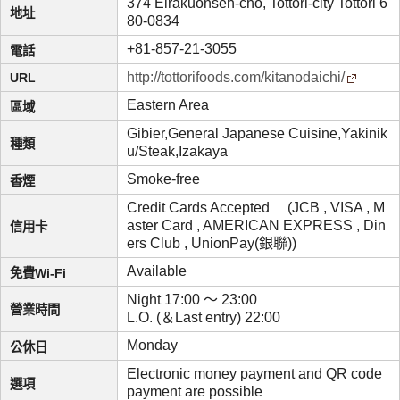
374 Eirakuonsen-cho, Tottori-city Tottori 6
地址
80-0834
+81-857-21-3055
電話
http://tottorifoods.com/kitanodaichi/
URL
Eastern Area
區域
Gibier,General Japanese Cuisine,Yakinik
種類
u/Steak,Izakaya
Smoke-free
香煙
Credit Cards Accepted (JCB , VISA , M
aster Card , AMERICAN EXPRESS , Din
信用卡
ers Club , UnionPay(銀聯))
Available
免費Wi-Fi
Night 17:00 ～ 23:00
營業時間
L.O. (＆Last entry) 22:00
Monday
公休日
Electronic money payment and QR code
選項
payment are possible