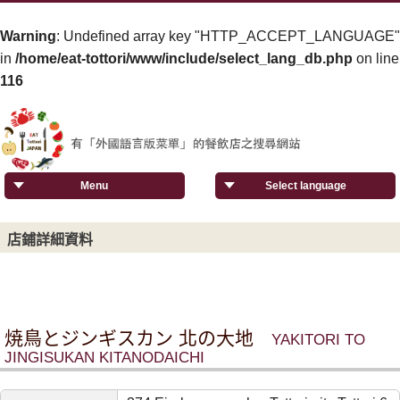
Warning
: Undefined array key "HTTP_ACCEPT_LANGUAGE"
in
/home/eat-tottori/www/include/select_lang_db.php
on line
116
Menu
Select language
店鋪詳細資料
焼鳥とジンギスカン 北の大地
YAKITORI TO
JINGISUKAN KITANODAICHI