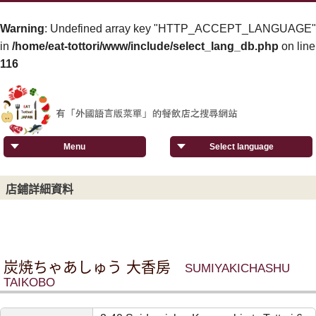
Warning
: Undefined array key "HTTP_ACCEPT_LANGUAGE"
in
/home/eat-tottori/www/include/select_lang_db.php
on line
116
Menu
Select language
店鋪詳細資料
炭焼ちゃあしゅう 大香房
SUMIYAKICHASHU
TAIKOBO