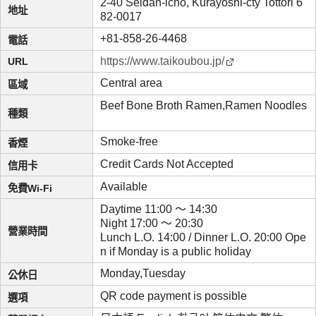
2-40 Seidan-icho, Kurayoshi-cty Tottori 6
地址
82-0017
+81-858-26-4468
電話
https://www.taikoubou.jp/
URL
Central area
區域
Beef Bone Broth Ramen,Ramen Noodles
種類
Smoke-free
香煙
Credit Cards Not Accepted
信用卡
Available
免費Wi-Fi
Daytime 11:00 ～ 14:30
Night 17:00 ～ 20:30
營業時間
Lunch L.O. 14:00 / Dinner L.O. 20:00 Ope
n if Monday is a public holiday
Monday,Tuesday
公休日
QR code payment is possible
選項