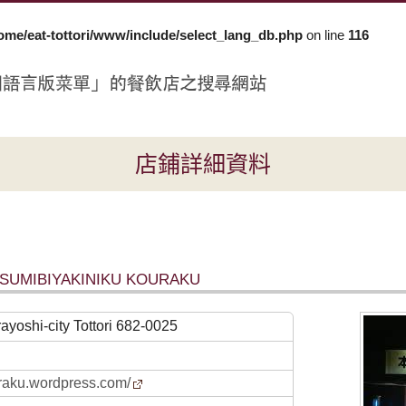
ome/eat-tottori/www/include/select_lang_db.php
on line
116
店鋪詳細資料
SUMIBIYAKINIKU KOURAKU
ayoshi-city Tottori 682-0025
uraku.wordpress.com/