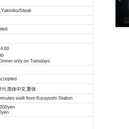
f,Yakiniku/Steak
epted
14:00
00
/ Dinner only on Tuesdays
 accepted
,한국어,简体中文,繁体
minutes walk from Kurayoshi Station
,000yen
00yen