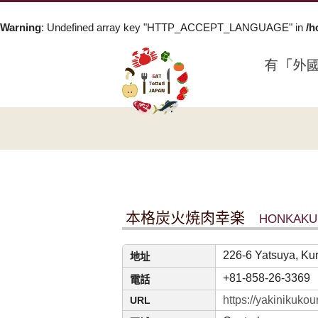
Warning
: Undefined array key "HTTP_ACCEPT_LANGUAGE" in
/h
本格炭火焼肉幸楽
HONKAKU
226-6 Yatsuya, Kur
地址
+81-858-26-3369
電話
https://yakinikuko
URL