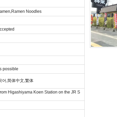
 Ramen,Ramen Noodles
 Accepted
s possible
,한국어,简体中文,繁体
 from Higashiyama Koen Station on the JR S