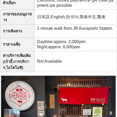
Electronic money payment & QR code pa
ตัวเลือก
yment are possible
ภาษาของเมนูอาห
日本語,English,한국어,简体中文,繁体
าร
1 minute walk from JR Kurayoshi Station.
การเดินทาง
Daytime:approx. 2,000yen
ราคาเฉลี่ย
Night:approx. 6,000yen
ค่าบริการเพิ่มเติม
Not Available
(เก้าอี้,การบริกา
ร,โอโตโอชิ)