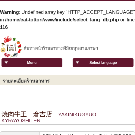
Warning
: Undefined array key "HTTP_ACCEPT_LANGUAGE"
in
/home/eat-tottori/www/include/select_lang_db.php
on line
116
Menu
Select language
รายละเอียดร้านอาหาร
焼肉牛王 倉吉店
YAKINIKUGYUO
KYRAYOSHITEN