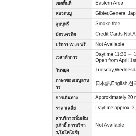
Eastern Area
เขตพื้นที่
Gibier,General Ja
หมวดหมู่
Smoke-free
สูบบุหรี
Credit Cards Not
บัตรเครดิต
Not Available
บริการ Wi-fi ฟรี
Daytime 11:30 ～ 
เวลาทำการ
Open from April 1s
Tuesday,Wednesd
วันหยุด
ภาษาของเมนูอาห
日本語,English
าร
Approximately 20 
การเดินทาง
Daytime:approx. 3
ราคาเฉลี่ย
ค่าบริการเพิ่มเติม
Not Available
(เก้าอี้,การบริกา
ร,โอโตโอชิ)