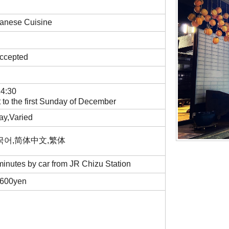
panese Cuisine
 Accepted
14:30
t to the first Sunday of December
ay,Varied
,한국어,简体中文,繁体
minutes by car from JR Chizu Station
,600yen