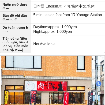
Ngôn ngữ thực
日本語,English,한국어,简体中文,繁体
đơn
5 minutes on foot from JR Yonago Station
Bản đồ chỉ dẫn
đường đi
Daytime:approx. 1,000yen
Dự toán trung b
ình
Night:approx. 1,000yen
Tiền công (tiền
chỗ ngồi, tiền d
Not Available
ịch vụ, tiền món
khai vị, v.v...)