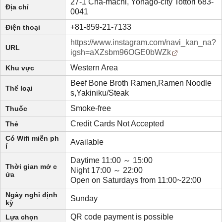
27-1 Cha-machi, Yonago-city Tottori 683-
Địa chỉ
0041
+81-859-21-7133
Điện thoại
https://www.instagram.com/navi_kan_na?
URL
igsh=aXZsbm96OGE0bWZk
Western Area
Khu vực
Beef Bone Broth Ramen,Ramen Noodle
Thể loại
s,Yakiniku/Steak
Smoke-free
Thuốc
Credit Cards Not Accepted
Thẻ
Có Wifi miễn ph
Available
í
Daytime 11:00 ～ 15:00
Thời gian mở c
Night 17:00 ～ 22:00
ửa
Open on Saturdays from 11:00~22:00
Ngày nghỉ định
Sunday
kỳ
QR code payment is possible
Lựa chọn