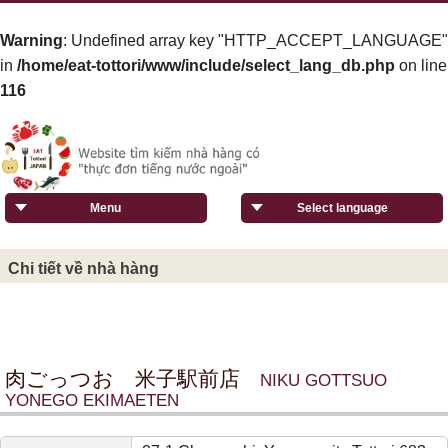
Warning
: Undefined array key "HTTP_ACCEPT_LANGUAGE"
in
/home/eat-tottori/www/include/select_lang_db.php
on line
116
Menu
Select language
Chi tiết về nhà hàng
肉ごっつお 米子駅前店
NIKU GOTTSUO
YONEGO EKIMAETEN