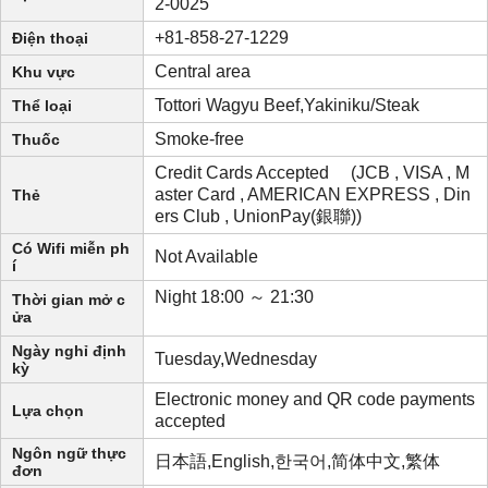
2-0025
+81-858-27-1229
Điện thoại
Central area
Khu vực
Tottori Wagyu Beef,Yakiniku/Steak
Thể loại
Smoke-free
Thuốc
Credit Cards Accepted (JCB , VISA , M
aster Card , AMERICAN EXPRESS , Din
Thẻ
ers Club , UnionPay(銀聯))
Có Wifi miễn ph
Not Available
í
Night 18:00 ～ 21:30
Thời gian mở c
ửa
Ngày nghỉ định
Tuesday,Wednesday
kỳ
Electronic money and QR code payments
Lựa chọn
accepted
Ngôn ngữ thực
日本語,English,한국어,简体中文,繁体
đơn