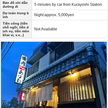
Bản đồ chỉ dẫn
5 minutes by car from Kurayoshi Station
đường đi
Dự toán trung b
Night:approx. 5,000yen
ình
Tiền công (tiền
chỗ ngồi, tiền d
Not Available
ịch vụ, tiền món
khai vị, v.v...)