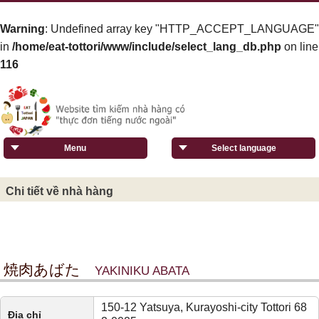
Warning
: Undefined array key "HTTP_ACCEPT_LANGUAGE"
in
/home/eat-tottori/www/include/select_lang_db.php
on line
116
Menu
Select language
Chi tiết về nhà hàng
焼肉あばた
YAKINIKU ABATA
150-12 Yatsuya, Kurayoshi-city Tottori 68
Địa chỉ