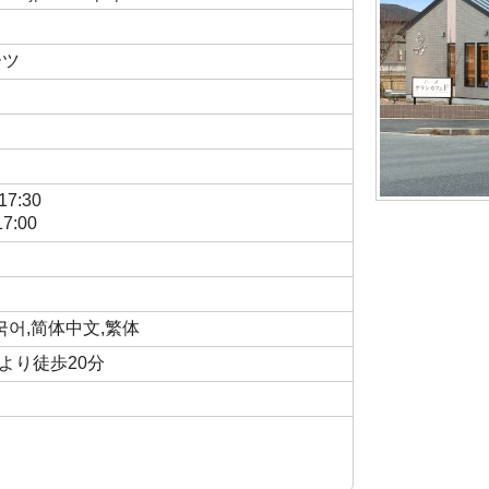
ーツ
7:30
7:00
,한국어,简体中文,繁体
より徒歩20分