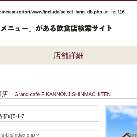
ome/eat-tottori/www/include/select_lang_db.php
on line
116
店舗詳細
町店
Grand cafe F KANNONJISHINMACHITEN
町5-1-7
fe-f.jp/index.php