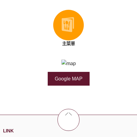
主菜單
Google MAP
LINK