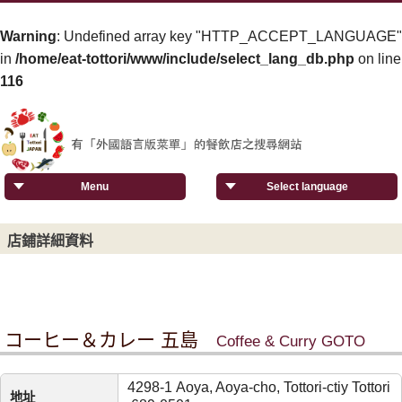
Warning
: Undefined array key "HTTP_ACCEPT_LANGUAGE"
in
/home/eat-tottori/www/include/select_lang_db.php
on line
116
Menu
Select language
店鋪詳細資料
コーヒー＆カレー 五島
Coffee & Curry GOTO
4298-1 Aoya, Aoya-cho, Tottori-ctiy Tottori
地址