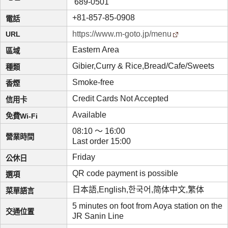
689-0501
+81-857-85-0908
電話
https://www.m-goto.jp/menu
URL
Eastern Area
區域
Gibier,Curry & Rice,Bread/Cafe/Sweets
種類
Smoke-free
香煙
Credit Cards Not Accepted
信用卡
Available
免費Wi-Fi
08:10 ～ 16:00
營業時間
Last order 15:00
Friday
公休日
QR code payment is possible
選項
日本語,English,한국어,简体中文,繁体
菜單語言
5 minutes on foot from Aoya station on the
交通位置
JR Sanin Line