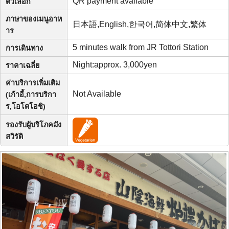
QR payment available
ตัวเลือก
ภาษาของเมนูอาห
日本語,English,한국어,简体中文,繁体
าร
5 minutes walk from JR Tottori Station
การเดินทาง
Night:approx. 3,000yen
ราคาเฉลี่ย
ค่าบริการเพิ่มเติม
Not Available
(เก้าอี้,การบริกา
ร,โอโตโอชิ)
รองรับผู้บริโภคมัง
สวิรัติ