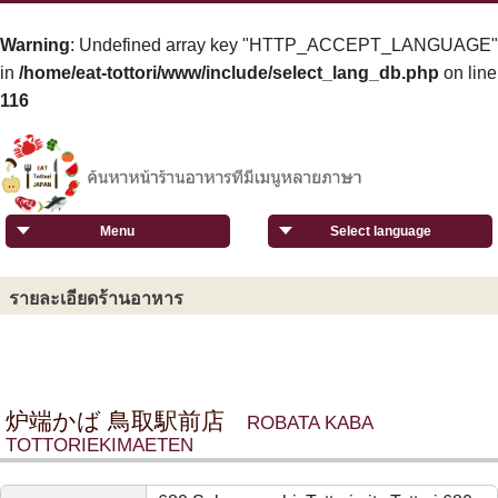
Warning
: Undefined array key "HTTP_ACCEPT_LANGUAGE"
in
/home/eat-tottori/www/include/select_lang_db.php
on line
116
Menu
Select language
รายละเอียดร้านอาหาร
炉端かば 鳥取駅前店
ROBATA KABA
TOTTORIEKIMAETEN