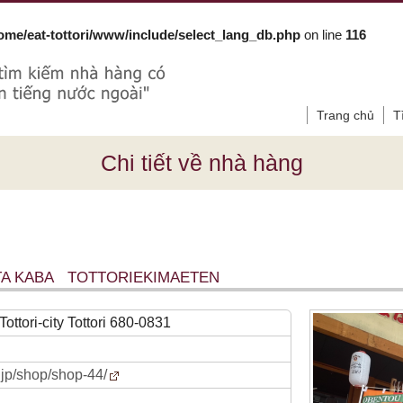
ome/eat-tottori/www/include/select_lang_db.php
on line
116
Trang chủ
T
Chi tiết về nhà hàng
A KABA TOTTORIEKIMAETEN
ttori-city Tottori 680-0831
.jp/shop/shop-44/