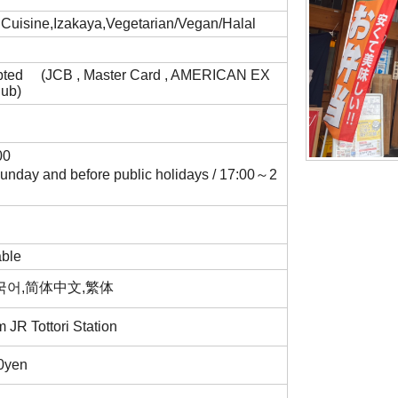
Cuisine,Izakaya,Vegetarian/Vegan/Halal
epted (JCB , Master Card , AMERICAN EX
Club)
00
Sunday and before public holidays / 17:00～2
able
,한국어,简体中文,繁体
m JR Tottori Station
00yen