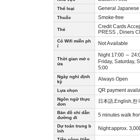
General Japanese 
Thể loại
Smoke-free
Thuốc
Credit Cards Acc
Thẻ
PRESS , Diners 
Có Wifi miễn ph
Not Available
í
Night 17:00 ～ 24:
Thời gian mở c
Friday, Saturday, 
ửa
5:00
Ngày nghỉ định
Always Open
kỳ
QR payment avail
Lựa chọn
Ngôn ngữ thực
日本語,English
đơn
Bản đồ chỉ dẫn
5 minutes walk fro
đường đi
Dự toán trung b
Night:approx. 3,0
ình
Tiền công (tiền