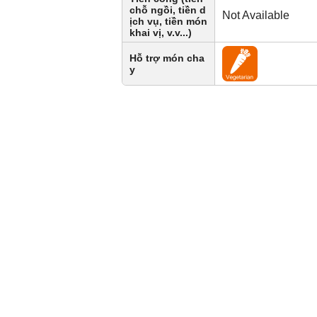
chỗ ngồi, tiền d
Not Available
ịch vụ, tiền món
khai vị, v.v...)
Hỗ trợ món cha
y