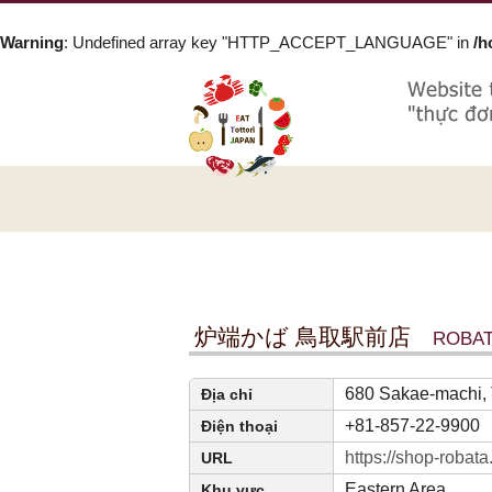
Warning
: Undefined array key "HTTP_ACCEPT_LANGUAGE" in
/h
炉端かば 鳥取駅前店
ROBAT
680 Sakae-machi, To
Địa chỉ
+81-857-22-9900
Điện thoại
https://shop-robata
URL
Eastern Area
Khu vực